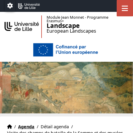
Accéder au menu principal
Accéder au contenu
M
Paramétrage
Module Jean Monnet - Programme
Erasmus+
Landscape
European Landscapes
Accueil
Accueil
/
Agenda
/
Détail agenda
/
Visite des champs de bataille de la Somme et des musées